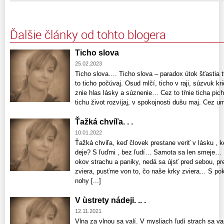
Ďalšie články od tohto blogera
Ticho slova
25.02.2023
Ticho slova…. Ticho slova – paradox útok šťastia t
to ticho počúvaj. Osud mlčí, ticho v raji, súzvuk kr
znie hlas lásky a súznenie… Cez to tŕnie ticha pich
tichu život rozvíjaj, v spokojnosti dušu maj. Cez ume
Ťažká chvíľa. . .
10.01.2022
Ťažká chviľa, keď človek prestane veriť v lásku , 
deje? S ľuďmi , bez ľudí… Samota sa len smeje… P
okov strachu a paniky, nedá sa újsť pred sebou, pr
zviera, pusťme von to, čo naše krky zviera… S pok
nohy [...]
V ùstrety nádeji. .. .
12.11.2021
Vlna za vlnou sa valí. V mysliach ľudí strach sa 