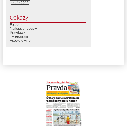
január 2013
Odkazy
Fotoblog
Najlepšie recepty
Pravda.sk
TV program
Všetko o víne