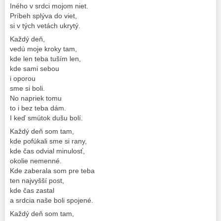
Iného v srdci mojom niet.
Príbeh splýva do viet,
si v tých vetách ukrytý.
Každý deň,
vedú moje kroky tam,
kde len teba tuším len,
kde sami sebou
i oporou
sme si boli.
No napriek tomu
to i bez teba dám.
I keď smútok dušu bolí.
Každý deň som tam,
kde pofúkali sme si rany,
kde čas odvial minulosť,
okolie nemenné.
Kde zaberala som pre teba
ten najvyšší post,
kde čas zastal
a srdcia naše boli spojené.
Každý deň som tam,