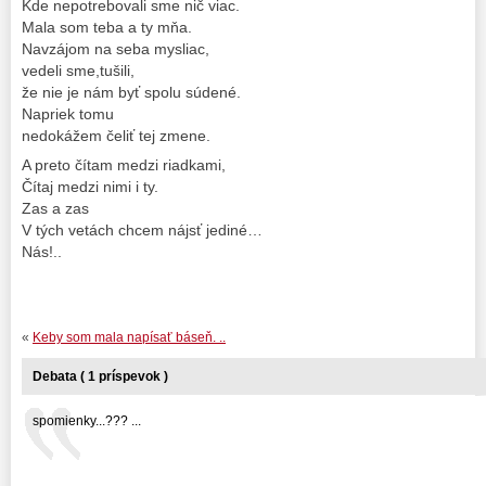
Kde nepotrebovali sme nič viac.
Mala som teba a ty mňa.
Navzájom na seba mysliac,
vedeli sme,tušili,
že nie je nám byť spolu súdené.
Napriek tomu
nedokážem čeliť tej zmene.
A preto čítam medzi riadkami,
Čítaj medzi nimi i ty.
Zas a zas
V tých vetách chcem nájsť jediné…
Nás!..
«
Keby som mala napísať báseň. ..
Debata ( 1 príspevok )
spomienky...??? ...