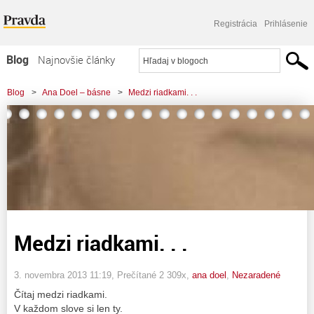
Registrácia
Prihlásenie
Blog
Najnovšie články
Najčítanejšie články
Blog
>
Ana Doel – básne
>
Medzi riadkami. . .
Najkomentovanejšie články
Zoznam blogov
Komerčné blogy
Medzi riadkami. . .
3. novembra 2013 11:19
, Prečítané 2 309x,
ana doel
,
Nezaradené
Čítaj medzi riadkami.
V každom slove si len ty.