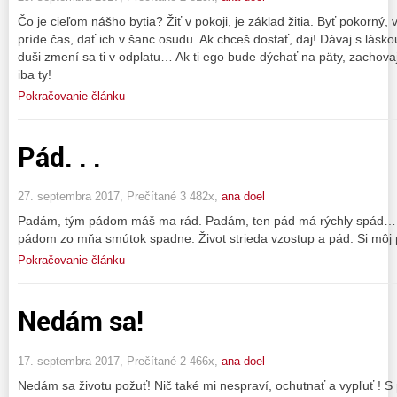
Čo je cieľom nášho bytia? Žiť v pokoji, je základ žitia. Byť pokorný,
príde čas, dať ich v šanc osudu. Ak chceš dostať, daj! Dávaj s lásko
duši zmení sa ti v odplatu… Ak ti ego bude dýchať na päty, zachovaj
iba ty!
Pokračovanie článku
Pád. . .
27. septembra 2017, Prečítané 3 482x,
ana doel
Padám, tým pádom máš ma rád. Padám, ten pád má rýchly spád… 
pádom zo mňa smútok spadne. Život strieda vzostup a pád. Si môj p
Pokračovanie článku
Nedám sa!
17. septembra 2017, Prečítané 2 466x,
ana doel
Nedám sa životu požuť! Nič také mi nespraví, ochutnať a vypľuť !