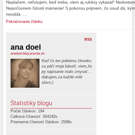
Neplačem, neľutujem, keď treba, viem aj rukávy vykasať! Nedosta
Nepočúvnem ľútosti mámenie! S pokorou prijmem, čo osud dá, kým
neoddá…..
Pokračovanie článku
RSS
ana doel
anadoel.blog.pravda.sk
Keď čo len jednému človeku
sa páči moja báseň, viem,že
jej napísanie malo zmysel....
ďakujem,za každé milé
slovo.)
Štatistiky blogu
Počet článkov: 194
Celková čítanosť: 504240x
Priemerná čítanosť článkov: 2599x