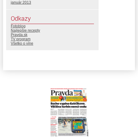
január 2013
Odkazy
Fotoblog
Najlepšie recepty
Pravda.sk
TV program
Všetko o víne