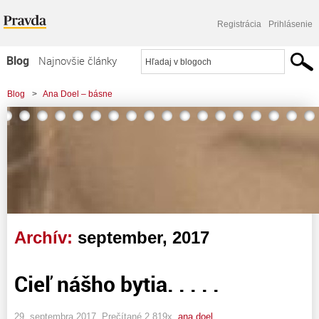
Registrácia
Prihlásenie
Blog
Najnovšie články
Najčítanejšie články
Blog
>
Ana Doel – básne
Najkomentovanejšie články
Zoznam blogov
Komerčné blogy
Archív:
september, 2017
Cieľ nášho bytia. . . . .
29. septembra 2017, Prečítané 2 819x,
ana doel