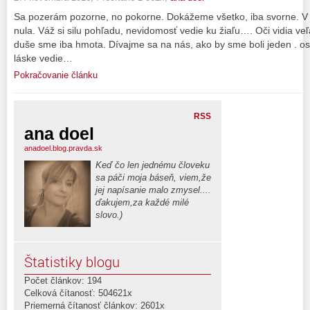
Sa pozerám pozorne, no pokorne. Dokážeme všetko, iba svorne. V jed
nula. Váž si silu pohľadu, nevidomosť vedie ku žiaľu…. Oči vidia veľ
duše sme iba hmota. Dívajme sa na nás, ako by sme boli jeden . os
láske vedie…
Pokračovanie článku
RSS
ana doel
anadoel.blog.pravda.sk
Keď čo len jednému človeku
sa páči moja báseň, viem,že
jej napísanie malo zmysel....
ďakujem,za každé milé
slovo.)
Štatistiky blogu
Počet článkov: 194
Celková čítanosť: 504621x
Priemerná čítanosť článkov: 2601x