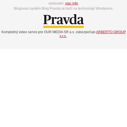
vydavateľ,
viac info
.
Blogovací systém Blog.Pravda.sk beží na technológií Wordpress.
Kompletný video servis pre OUR MEDIA SR a.s. zabezpečuje
ARBERTO GROUP
s.r.o.
.