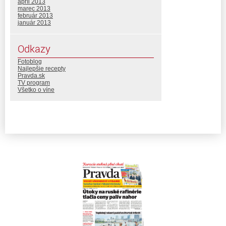
apríl 2013
marec 2013
február 2013
január 2013
Odkazy
Fotoblog
Najlepšie recepty
Pravda.sk
TV program
Všetko o víne