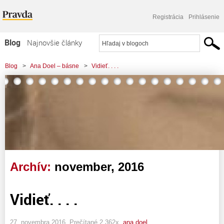
Registrácia
Prihlásenie
Blog
Najnovšie články
Najčítanejšie články
Blog
>
Ana Doel – básne
>
Vidieť. . . .
Najkomentovanejšie články
Zoznam blogov
Komerčné blogy
Archív:
november, 2016
Vidieť. . . .
27. novembra 2016, Prečítané 2 362x,
ana doel