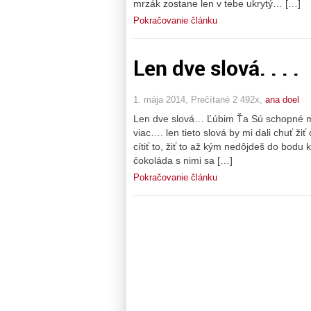
mrzák zostane len v tebe ukrytý… […]
Pokračovanie článku
Len dve slová. . . .
1. mája 2014, Prečítané 2 492x,
ana doel
Len dve slová… Ľúbim Ťa Sú schopné ma ud
viac…. len tieto slová by mi dali chuť ži
cítiť to, žiť to až kým nedôjdeš do bodu 
čokoláda s nimi sa […]
Pokračovanie článku