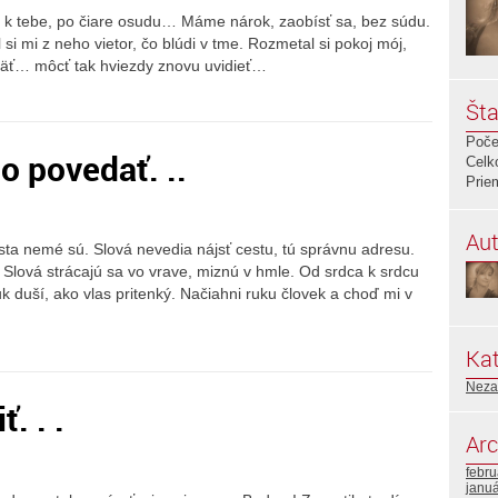
 k tebe, po čiare osudu… Máme nárok, zaobísť sa, bez súdu.
 si mi z neho vietor, čo blúdi v tme. Rozmetal si pokoj mój,
späť… môcť tak hviezdy znovu uvidieť…
Šta
Poče
o povedať. ..
Celk
Prie
Aut
ta nemé sú. Slová nevedia nájsť cestu, tú správnu adresu.
 Slová strácajú sa vo vrave, miznú v hmle. Od srdca k srdcu
k duší, ako vlas pritenký. Načiahni ruku človek a choď mi v
Kat
Neza
. . .
Arc
febr
janu