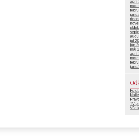
apríl
mare
febr
janu
dece
nove
októ
sept
augu
júl 2
jún 
máj 
apríl
mare
febr
janu
Od
Foto
Najle
Prav
TV p
Všetk