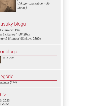
ďakujem,za každé milé
slovo.)
tistiky blogu
t článkov: 194
ová čítanosť: 504297x
merná čítanosť článkov: 2599x
or blogu
ana doel
egórie
radené
(194)
hív
uár 2023
ár 2022