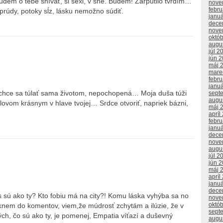
udem o tebe snívať, si sexi, v sne. Budem! Zarputilo tvrdím…
nove
febr
rúdy, potoky sĺz, lásku nemožno súdiť.
janu
dece
nove
októ
augu
júl 2
jún 
máj 
mare
febr
janu
nechce sa túlať sama životom, nepochopená… Moja duša túži
sept
augu
slovom krásnym v hlave tvojej… Srdce otvoriť, napriek bázni,
máj 
apríl
febr
janu
dece
nove
augu
júl 2
jún 
máj 
apríl
janu
dece
s sú ako ty? Kto fobiu má na city?! Komu láska vyhýba sa no
nove
októ
nem do komentov, viem,že múdrosť zchytám a ilúzie, že v
sept
h, čo sú ako ty, je pomenej, Empatia víťazí a duševný
augu