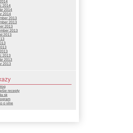
 2014
c 2014
uár 2014
ár 2014
mber 2013
mber 2013
ber 2013
ember 2013
st 2013
013
2013
2013
 2013
c 2013
uár 2013
ár 2013
kazy
blog
pšie recepty
da.sk
rogram
o o víne