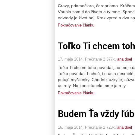
Crazy, priamočiaro, čaropriamo. Kráčam
Vhupla som ti do života a ty mne. Spravil
odvtedy je život boj. Krok vpred a dva 
Pokračovanie článku
Toľko Ti chcem toh
17. mája 2014, Prečítané 2 377x,
ana doel
Toľko Ti chcem toho povedať, no moje ús
Toľko povedať Ti chcú, tie ústa nesmelé.
putujú myšlienky. Chodník úzky je, súzvu
ústrety. Na konci tunela, sme ja a ty
Pokračovanie článku
Budem Ťa vždy ľúbiť
16. mája 2014, Prečítané 2 723x,
ana doel