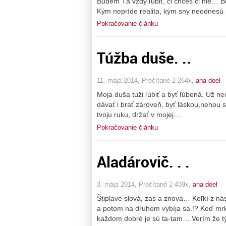
Budem Ťa vždy ľúbiť, či chceš či nie… B
Kým nepríde realita, kým sny neodnesú p
Pokračovanie článku
Túžba duše. ..
11. mája 2014, Prečítané 2 264x,
ana doel
Moja duša túži ľúbiť a byť ľúbená. Už 
dávať i brať zároveň, byť láskou,nehou 
tvoju ruku, držať v mojej…
Pokračovanie článku
Aladárovič. . .
3. mája 2014, Prečítané 2 439x,
ana doel
Štiplavé slová, zas a znova… Koľkí z ná
a potom na druhom vybíja sa.!? Keď mrk
každom dobré je sú ta-tam… Verím že týc