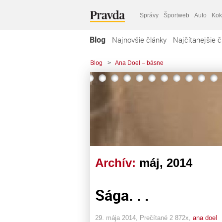
Správy
Športweb
Auto
Kok
Blog
Najnovšie články
Najčítanejšie č
Blog
>
Ana Doel – básne
Archív:
máj, 2014
Sága. . .
29. mája 2014, Prečítané 2 872x,
ana doel