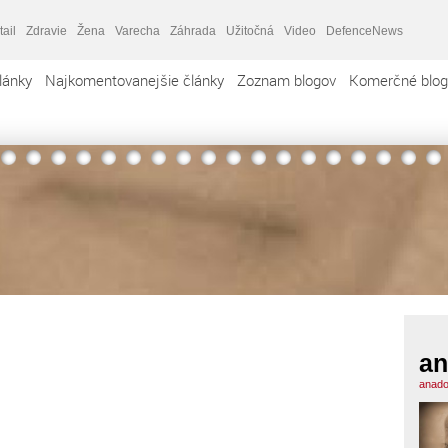
tail
Zdravie
Žena
Varecha
Záhrada
Užitočná
Video
DefenceNews
lánky
Najkomentovanejšie články
Zoznam blogov
Komerčné blog
an
anado