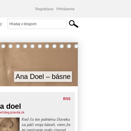
Registrácia
Prihlásenie
y
Ana Doel – básne
RSS
a doel
el.blog.pravda.sk
Keď čo len jednému človeku
sa páči moja báseň, viem,že
jej napísanie malo zmysel....