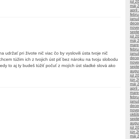
júl 2
máj 
apríl
febr
janu
dece
nove
sept
júl 2
máj 
mare
febr
ržať pri živote nič viac čo by vyslovili ústa tvoje nič
janu
dece
ť chcem túžim ich z tvojich úst piť bez nároku na tvoju slobodu
nove
kedy to aj ty budeš túžiť počuť z mojích úst sladké slová ako
sept
augu
júl 2
jún 
máj 
apríl
mare
febr
janu
dece
nove
októ
sept
augu
júl 2
jún 
máj 