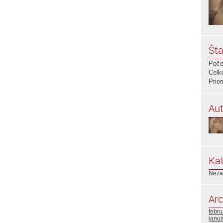
Šta
Poče
Celk
Prie
Aut
Kat
Neza
Arc
febr
janu