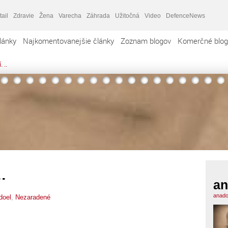
tail
Zdravie
Žena
Varecha
Záhrada
Užitočná
Video
DefenceNews
lánky
Najkomentovanejšie články
Zoznam blogov
Komerčné blog
 ..
.
an
anado
doel
,
Nezaradené