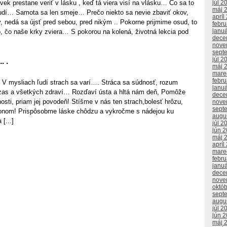
vek prestane veriť v lásku , keď tá viera visí na vlásku… Čo sa to
júl 2
máj 
ľudí… Samota sa len smeje… Prečo niekto sa nevie zbaviť okov,
apríl
, nedá sa újsť pred sebou, pred nikým .. Pokorne prijmime osud, to
febr
janu
, čo naše krky zviera… S pokorou na kolená, životná lekcia pod
dece
nove
sept
júl 2
. .
máj 
mare
febr
. V mysliach ľudí strach sa varí…. Stráca sa súdnosť, rozum
janu
 zas a všetkých zdraví… Rozďaví ústa a hltá nám deň, Pomôže
dece
osti, priam jej povodeň! Stíšme v nás ten strach,bolesť hrôzu,
nove
sept
nom! Prispôsobme láske chôdzu a vykročme s nádejou ku
augu
[...]
júl 2
jún 
máj 
apríl
mare
febr
janu
dece
nove
októ
sept
augu
júl 2
jún 
máj 