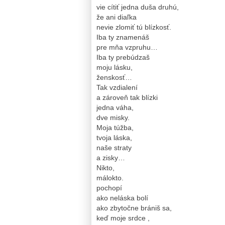
vie cítiť jedna duša druhú,
že ani diaľka
nevie zlomiť tú blízkosť.
Iba ty znamenáš
pre mňa vzpruhu…
Iba ty prebúdzaš
moju lásku,
ženskosť…
Tak vzdialení
a zároveň tak blízki
jedna váha,
dve misky.
Moja túžba,
tvoja láska,
naše straty
a zisky…
Nikto,
málokto.
pochopí
ako neláska bolí
ako zbytočne brániš sa,
keď moje srdce ,