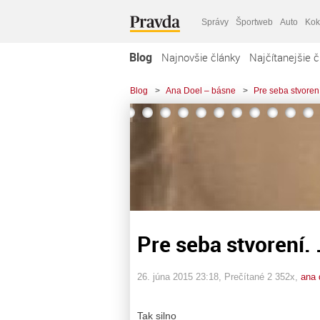
Správy
Športweb
Auto
Kok
Blog
Najnovšie články
Najčítanejšie č
Blog
>
Ana Doel – básne
>
Pre seba stvorení.
Pre seba stvorení. .
26. júna 2015 23:18
, Prečítané 2 352x,
ana 
Tak silno