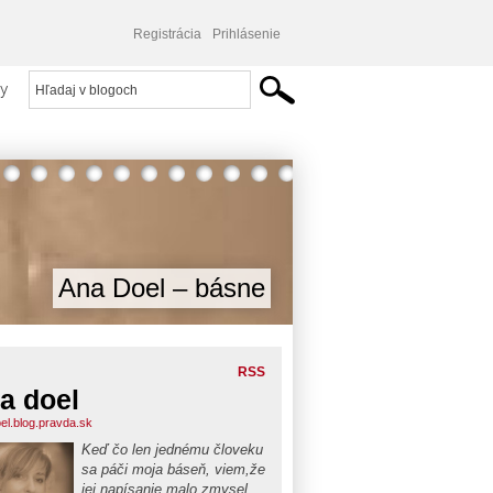
Registrácia
Prihlásenie
y
Ana Doel – básne
RSS
a doel
el.blog.pravda.sk
Keď čo len jednému človeku
sa páči moja báseň, viem,že
jej napísanie malo zmysel....