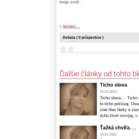
tvoje zvolí…
«
Snívam. . .
Debata ( 0 príspevkov )
Ďalšie články od tohto b
Ticho slova
25.02.2023
Ticho slova…. Ticho s
to ticho počúvaj. Osud
znie hlas lásky a súz
tichu život rozvíjaj, 
Ťažká chvíľa. . .
10.01.2022