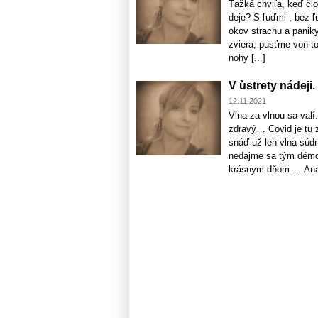
Ťažká chviľa, keď člo
deje? S ľuďmi , bez 
okov strachu a paniky
zviera, pusťme von to
nohy [...]
V ùstrety nádeji. .
12.11.2021
Vlna za vlnou sa valí
zdravý… Covid je tu
snáď už len vlna súdn
nedajme sa tým démo
krásnym dňom…. Ana 