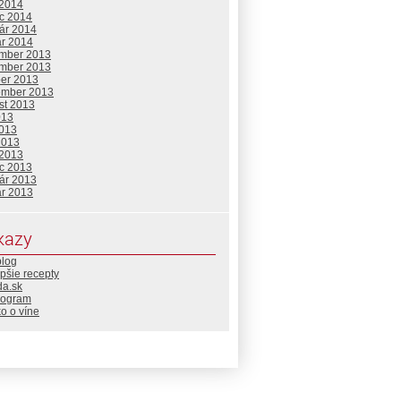
 2014
c 2014
uár 2014
ár 2014
mber 2013
mber 2013
ber 2013
ember 2013
st 2013
013
2013
2013
 2013
c 2013
uár 2013
ár 2013
kazy
blog
pšie recepty
da.sk
rogram
o o víne