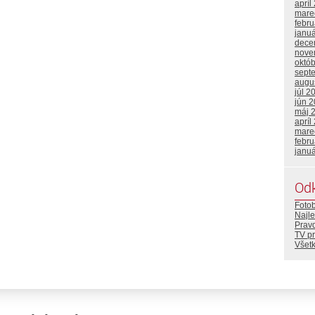
apríl
mare
febr
janu
dece
nove
októ
sept
augu
júl 2
jún 
máj 
apríl
mare
febr
janu
Od
Foto
Najle
Prav
TV p
Všetk