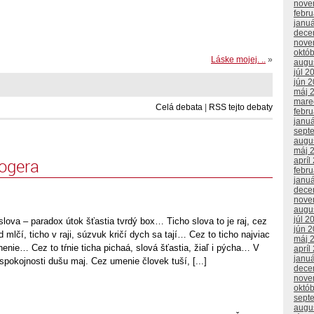
nove
febr
janu
dece
nove
októ
Láske mojej. ..
»
augu
júl 2
jún 
máj 
mare
Celá debata
|
RSS tejto debaty
febr
janu
sept
augu
máj 
logera
apríl
febr
janu
dece
nove
augu
júl 2
lova – paradox útok šťastia tvrdý box… Ticho slova to je raj, cez
jún 
 mlčí, ticho v raji, súzvuk kričí dych sa tají… Cez to ticho najviac
máj 
nenie… Cez to tŕnie ticha pichaá, slová šťastia, žiaľ i pýcha… V
apríl
janu
v spokojnosti dušu maj. Cez umenie človek tuší, [...]
dece
nove
októ
sept
augu