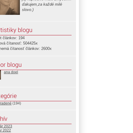
ďakujem,za každé milé
slovo.)
tistiky blogu
t článkov: 194
ová čítanosť: 504425x
merná čítanosť článkov: 2600x
or blogu
ana doel
egórie
radené
(194)
hív
uár 2023
ár 2022