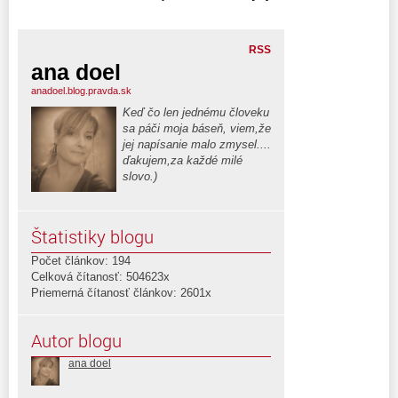
RSS
ana doel
anadoel.blog.pravda.sk
Keď čo len jednému človeku
sa páči moja báseň, viem,že
jej napísanie malo zmysel....
ďakujem,za každé milé
slovo.)
Štatistiky blogu
Počet článkov: 194
Celková čítanosť: 504623x
Priemerná čítanosť článkov: 2601x
Autor blogu
ana doel