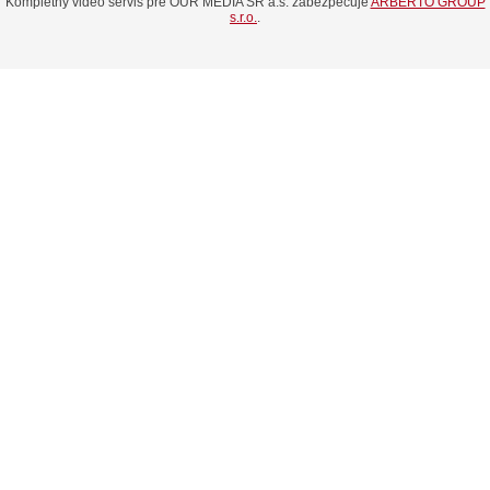
Kompletný video servis pre OUR MEDIA SR a.s. zabezpečuje
ARBERTO GROUP
s.r.o.
.