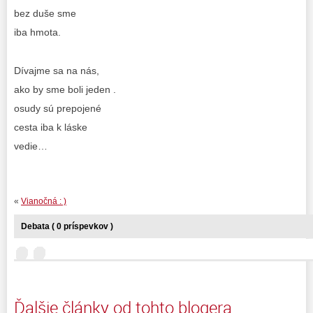
bez duše sme
iba hmota.
Dívajme sa na nás,
ako by sme boli jeden .
osudy sú prepojené
cesta iba k láske
vedie…
«
Vianočná : )
Debata ( 0 príspevkov )
Ďalšie články od tohto blogera