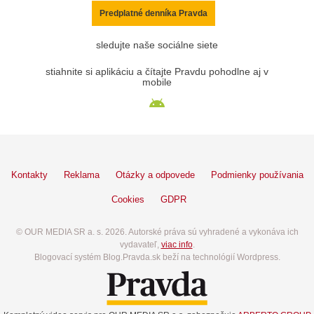
Predplatné denníka Pravda
sledujte naše sociálne siete
stiahnite si aplikáciu a čítajte Pravdu pohodlne aj v
mobile
Kontakty
Reklama
Otázky a odpovede
Podmienky používania
Cookies
GDPR
© OUR MEDIA SR a. s. 2026. Autorské práva sú vyhradené a vykonáva ich
vydavateľ,
viac info
.
Blogovací systém Blog.Pravda.sk beží na technológií Wordpress.