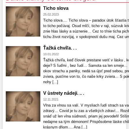
Ticho slova
25.02.2023
Ticho slova…. Ticho slova – paradox útok šťastia t
to ticho počúvaj. Osud mlčí, ticho v raji, súzvuk kr
znie hlas lásky a súznenie… Cez to tŕnie ticha pich
tichu život rozvíjaj, v spokojnosti dušu maj. Cez ume
Ťažká chvíľa. . .
10.01.2022
Ťažká chviľa, keď človek prestane veriť v lásku , 
deje? S ľuďmi , bez ľudí… Samota sa len smeje… P
okov strachu a paniky, nedá sa újsť pred sebou, pr
zviera, pusťme von to, čo naše krky zviera… S pok
nohy [...]
V ùstrety nádeji. .. .
12.11.2021
Vlna za vlnou sa valí. V mysliach ľudí strach sa 
zdravý… Covid je tu zas a všetkých zdraví… Rozď
snáď už len vlna súdnosti, priam jej povodeň! Stíš
nedajme sa tým démonom! Prispôsobme láske chô
krásnym dňom…. Ana [...]