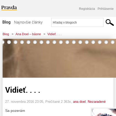
Registrácia
Prihlásenie
Blog
Najnovšie články
Najčítanejšie články
Blog
>
Ana Doel – básne
>
Vidieť. . . .
Najkomentovanejšie články
Zoznam blogov
Komerčné blogy
Vidieť. . . .
27. novembra 2016 23:05
, Prečítané 2 363x,
ana doel
,
Nezaradené
Sa pozerám