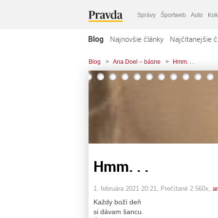
Správy
Športweb
Auto
Kok
Blog
Najnovšie články
Najčítanejšie č
Blog
>
Ana Doel – básne
>
Hmm. . .
Hmm. . .
1. februára 2021 20:21
, Prečítané 2 560x,
a
Každy boží deň
si dávam šancu.