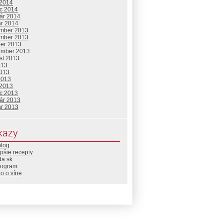
 2014
c 2014
uár 2014
ár 2014
mber 2013
mber 2013
ber 2013
ember 2013
st 2013
013
2013
2013
 2013
c 2013
uár 2013
ár 2013
kazy
blog
pšie recepty
da.sk
rogram
o o víne