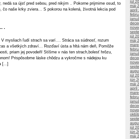
júl 2
, nedá sa újsť pred sebou, pred nikým .. Pokorne prijmime osud, to
máj 
, čo naše krky zviera… S pokorou na kolená, životná lekcia pod
apríl
febr
janu
dece
. .
nove
sept
júl 2
. V mysliach ľudí strach sa varí…. Stráca sa súdnosť, rozum
máj 
mare
 zas a všetkých zdraví… Rozďaví ústa a hltá nám deň, Pomôže
febr
osti, priam jej povodeň! Stíšme v nás ten strach,bolesť hrôzu,
janu
nom! Prispôsobme láske chôdzu a vykročme s nádejou ku
dece
nove
[...]
sept
augu
júl 2
jún 
máj 
apríl
mare
febr
janu
dece
nove
októ
sept
augu
júl 2
jún 
máj 