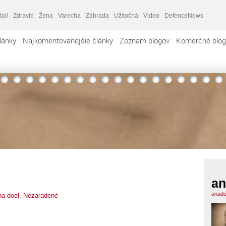
tail
Zdravie
Žena
Varecha
Záhrada
Užitočná
Video
DefenceNews
lánky
Najkomentovanejšie články
Zoznam blogov
Komerčné blog
an
anado
na doel
,
Nezaradené