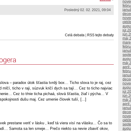
nove
febr
janu
Posledný 02. 02. 2021, 09:04
dece
nove
októ
augu
júl 2
jún 
Celá debata
|
RSS tejto debaty
máj 
mare
febr
janu
sept
logera
augu
máj 
apríl
febr
janu
dece
lova – paradox útok šťastia tvrdý box… Ticho slova to je raj, cez
nove
augu
 mlčí, ticho v raji, súzvuk kričí dych sa tají… Cez to ticho najviac
júl 2
nenie… Cez to tŕnie ticha pichaá, slová šťastia, žiaľ i pýcha… V
jún 
v spokojnosti dušu maj. Cez umenie človek tuší, [...]
máj 
apríl
janu
dece
nove
októ
vek prestane veriť v lásku , keď tá viera visí na vlásku… Čo sa to
sept
ľudí… Samota sa len smeje… Prečo niekto sa nevie zbaviť okov,
augu