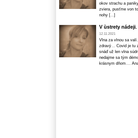
okov strachu a paniky
zviera, pusťme von to
nohy [...]
V ùstrety nádeji. .
12.11.2021
Vlna za vlnou sa valí
zdravý… Covid je tu
snáď už len vlna súdn
nedajme sa tým démo
krásnym dňom…. Ana 