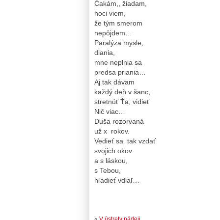
Čakám,, žiadam,
hoci viem,
že tým smerom
nepôjdem…
Paralýza mysle,
diania,
mne neplnia sa
predsa priania…
Aj tak dávam
každý deň v šanc,
stretnúť Ťa, vidieť
Nič viac…
Duša rozorvaná
už x rokov.
Vedieť sa tak vzdať
svojich okov
a s láskou,
s Tebou,
hľadieť vdiaľ…
«
V ùstrety nádeji. .. .