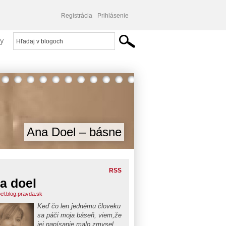
Registrácia
Prihlásenie
y
Ana Doel – básne
RSS
a doel
el.blog.pravda.sk
Keď čo len jednému človeku
sa páči moja báseň, viem,že
jej napísanie malo zmysel....