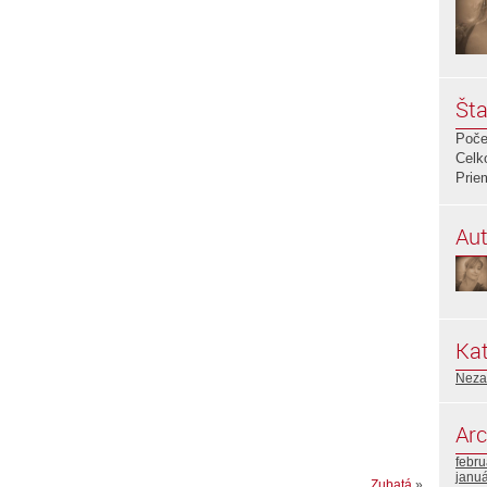
Šta
Poče
Celk
Prie
Aut
Kat
Neza
Arc
febr
janu
Zubatá
»