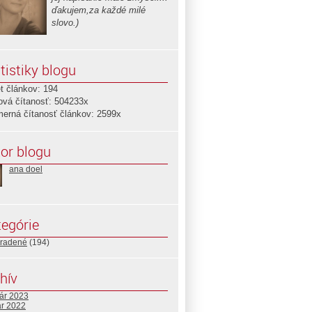
ďakujem,za každé milé
slovo.)
tistiky blogu
t článkov: 194
ová čítanosť: 504233x
merná čítanosť článkov: 2599x
or blogu
ana doel
egórie
radené
(194)
hív
uár 2023
ár 2022