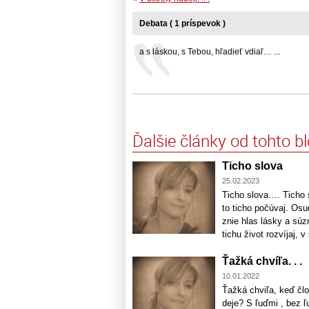
Debata ( 1 príspevok )
a s láskou, s Tebou, hľadieť vdiaľ… ...
Ďalšie články od tohto b
Ticho slova
25.02.2023
Ticho slova…. Ticho s
to ticho počúvaj. Osud
znie hlas lásky a súz
tichu život rozvíjaj, 
Ťažká chvíľa. . .
10.01.2022
Ťažká chviľa, keď člo
deje? S ľuďmi , bez 