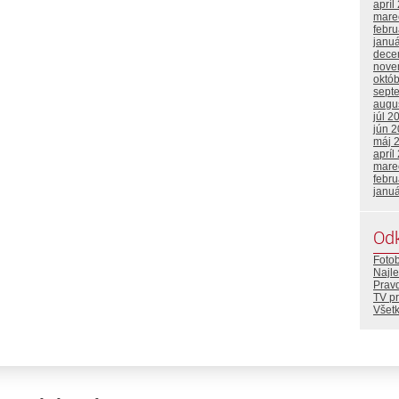
apríl
mare
febr
janu
dece
nove
októ
sept
augu
júl 2
jún 
máj 
apríl
mare
febr
janu
Od
Foto
Najle
Prav
TV p
Všetk